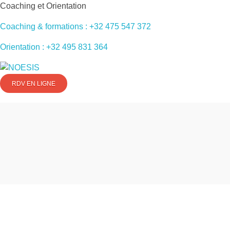
Coaching et Orientation
Coaching & formations : +32 475 547 372
Orientation : +32 495 831 364
Noesis HR Consulting
Vos partenaires en coaching et orientation
RDV EN LIGNE
Vos consultants et c